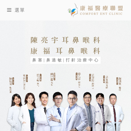
選單
陳亮宇耳鼻喉科
康福耳鼻喉科
鼻塞|鼻過敏|打鼾治療中心