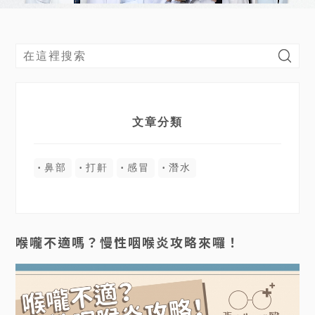
文章分類
鼻部
打鼾
感冒
潛水
喉嚨不適嗎？慢性咽喉炎攻略來囉！