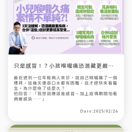
只是感冒！？小孩喉嚨痛恐潛藏更嚴重疾病，3天沒好轉快就醫！
最近遇到一位年輕病人來診，說自己喉嚨痛了一個
禮拜，這幾天連吞口水都有困難，這才趕快來看醫
生。為什麼拖了這麼久？
他回答：「我想說應該是感冒，加上疫情期間怕看
病被感染……」
Date:2025/02/26