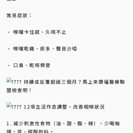
常見症狀：
• 喉嚨卡住感、久咳不止
• 喉嚨乾痛、痰多、聲音沙啞
• 口臭、乾咳頻發
持續或反覆超過三個月？馬上來康福醫療聯
盟檢查吧！
12項生活作息調整，改善咽喉狀況
1. 減少刺激性食物（油、甜、酸、辣），少喝咖
啡、茶、碳酸飲料。