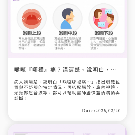
喉嚨『哪裡』痛？講清楚、說明白，有助診斷！
病人講清楚、說明白「喉嚨哪裡痛…」指出明確位
置與不舒服的特定情況，再搭配觸診、鼻內視鏡、
頭頸部超音波等，都可以幫助醫師盡快釐清病情與
診斷！
Date:2025/02/20