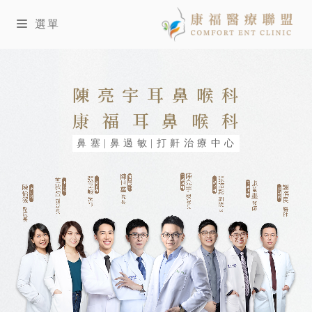
選單
陳亮宇耳鼻喉科
康福耳鼻喉科
鼻塞|鼻過敏|打鼾治療中心