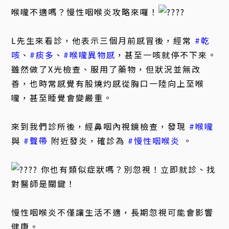
喉嚨不適嗎？慢性咽喉炎攻略來囉！
L先生來看診，他表示三個月前感冒後，經常
#乾
咳
、
#痰多
、
#喉嚨異物感
，甚至一咳就停不下來。
雖然做了X光檢查、服用了藥物，但狀況並無改
善，也時常感覺有股燒灼感從胸口一陸向上至喉
嚨，甚至睡覺會變嚴重。
來到我們診所後，經鼻咽內視鏡檢查，發現
#喉嚨
與
#聲帶
附近發炎，確診為
#慢性咽喉炎
。
你也有類似症狀嗎？別忽視！立即就診、找
對醫師是關鍵！
慢性咽喉炎不僅讓生活不適，長期忽視可能會影響
健康。